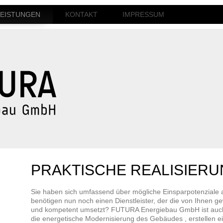
LEISTUNGEN
KONTAKT
IMPRESSUM
PRAKTISCHE REALISIER
Sie haben sich umfassend über mögliche Einsparpotenziale 
benötigen nun noch einen Dienstleister, der die von Ihnen
und kompetent umsetzt? FUTURA Energiebau GmbH ist auch 
die energetische Modernisierung des Gebäudes , erstellen 