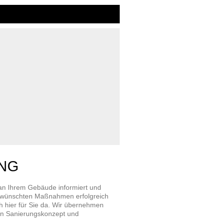
UNG
an Ihrem Gebäude informiert und
 gewünschten Maßnahmen erfolgreich
hier für Sie da. Wir übernehmen
ein Sanierungskonzept und